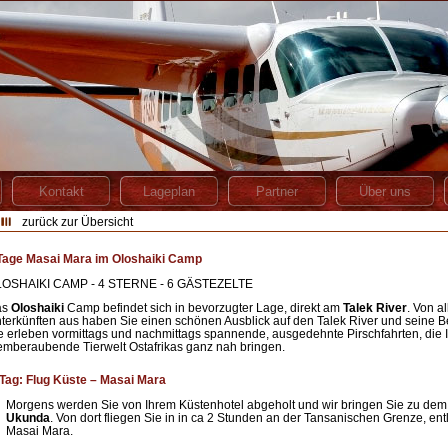
zurück zur Übersicht
Tage Masai Mara im Oloshaiki Camp
OSHAIKI CAMP - 4 STERNE - 6 GÄSTEZELTE
as
Oloshaiki
Camp befindet sich in bevorzugter Lage, direkt am
Talek River
. Von a
terkünften aus haben Sie einen schönen Ausblick auf den Talek River und seine 
e erleben vormittags und nachmittags spannende, ausgedehnte Pirschfahrten, die 
emberaubende Tierwelt Ostafrikas ganz nah bringen.
 Tag: Flug Küste – Masai Mara
Morgens werden Sie von Ihrem Küstenhotel abgeholt und wir bringen Sie zu de
Ukunda
. Von dort fliegen Sie in in ca 2 Stunden an der Tansanischen Grenze, ent
Masai Mara.