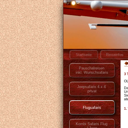
3 
OL
D
Un
Si
at
1.