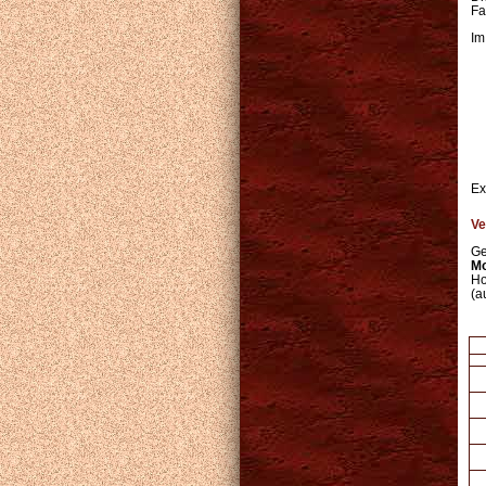
Fa
Im
Ex
Ve
Ge
M
Ho
(a