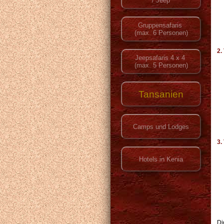
2.
3.
Di