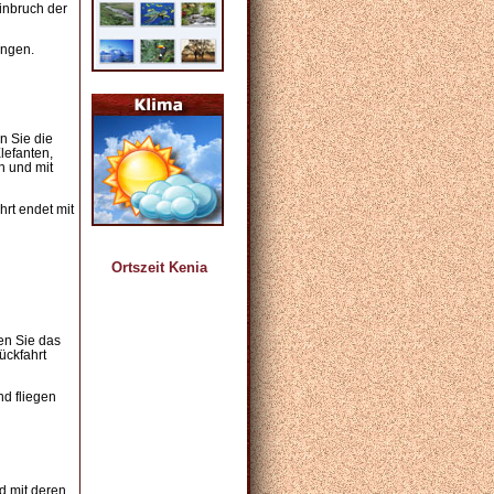
inbruch der
ingen.
n Sie die
lefanten,
n und mit
rt endet mit
Ortszeit Kenia
en Sie das
ückfahrt
nd fliegen
d mit deren