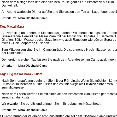
Nach dem Mittagessen und einer kleinen Pause geht es auf Pirschfahrt bis zum E
Dunkelheit.
Am Abend wartet ein Dinner auf Sie und Sie lassen den Tag am Lagerfeuer auskl
Unterkunft: Mara Oloshaiki Camp
 Tag: Masai Mara
Am Vormittag unternehmen Sie eine ausgedehnte Wildbeobachtungsfahrt. Erlebe
faszinierende Tierwelt der Masai Mara mit der Möglichkeit Impalas, Flusspferde, E
Giraffen, Büffel, Wasserböcke, Gazellen, wie auch Raubtiere wie Löwen Geparde
etwas Glück Leoparden zu sehen.
Zum Mittagessen sind Sie im Camp zurück. Die spannende Nachmittagspirschafah
der Dunkelheit.
Den ereignisreichen Tag lassen Sie nach dem Abendessen im Camp ausklingen.
Unterkunft: Mara Oloshaiki Camp
 Tag: Flug Masai Mara - Küste
Nach Sonnenaufgang beginnen Sie mit der Frühpirsch. Wenn Sie möchten, könn
Frühstück mitnehmen auf die Pirsch und es unterwegs als Picknick einnehmen. R
zum Mittagessen.
Nach dem Essen werden Sie mit einer kleinen Pirschfahrt zum Airstrip gebracht u
zurück an die Küste.
Wir erwarten Sie bereits und bringen Sie in Ihr gebuchtes Küstenhotel.
Unterkunft: Mara Oloshaiki Camp
e Durchführung der Wildbeobachtungsfahrten obliegt dem Oloshaiki Camp und wir