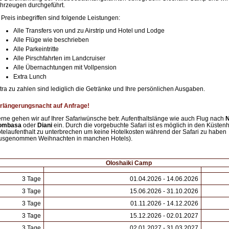
hrzeugen durchgeführt.
 Preis inbegriffen sind folgende Leistungen:
Alle Transfers von und zu Airstrip und Hotel und Lodge
Alle Flüge wie beschrieben
Alle Parkeintritte
Alle Pirschfahrten im Landcruiser
Alle Übernachtungen mit Vollpension
Extra Lunch
tra zu zahlen sind lediglich die Getränke und Ihre persönlichen Ausgaben.
rlängerungsnacht auf Anfrage!
rne gehen wir auf Ihrer Safariwünsche betr. Aufenthaltslänge wie auch Flug nach
N
ombasa
oder
Diani
ein. Durch die vorgebuchte Safari ist es möglich in den Küstenh
telaufenthalt zu unterbrechen um keine Hotelkosten während der Safari zu haben
usgenommen Weihnachten in manchen Hotels).
Oloshaiki Camp
3 Tage
01.04.2026 - 14.06.2026
3 Tage
15.06.2026 - 31.10.2026
3 Tage
01.11.2026 - 14.12.2026
3 Tage
15.12.2026 - 02.01.2027
3 Tage
02.01.2027 - 31.03.2027