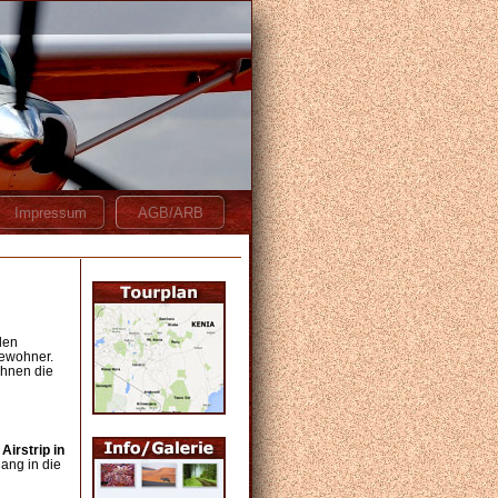
llen
Bewohner.
Ihnen die
m
Airstrip in
lang in die