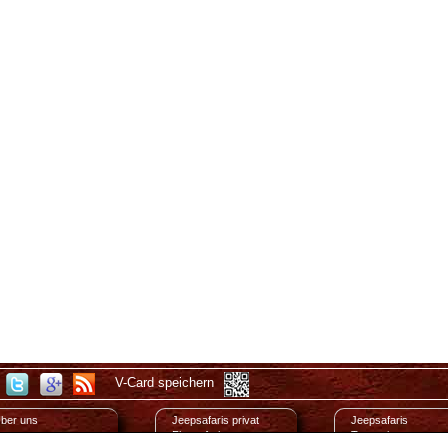
V-Card speichern
ber uns
Jeepsafaris privat
Jeepsafaris
mpressum
Flugsafaris
Tansanien